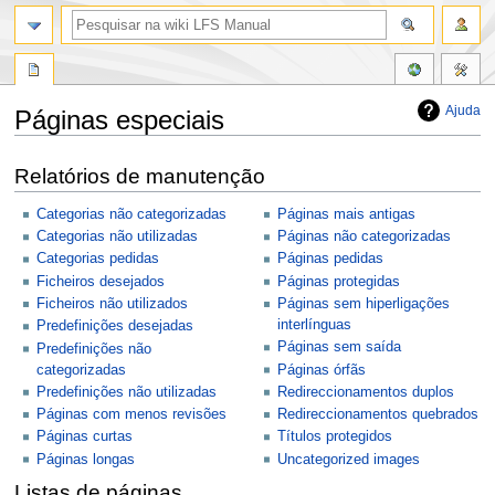
Ajuda
Páginas especiais
Saltar
Saltar
Relatórios de manutenção
para
para
a
a
Categorias não categorizadas
Páginas mais antigas
navegação
pesquisa
Categorias não utilizadas
Páginas não categorizadas
Categorias pedidas
Páginas pedidas
Ficheiros desejados
Páginas protegidas
Ficheiros não utilizados
Páginas sem hiperligações
interlínguas
Predefinições desejadas
Páginas sem saída
Predefinições não
categorizadas
Páginas órfãs
Predefinições não utilizadas
Redireccionamentos duplos
Páginas com menos revisões
Redireccionamentos quebrados
Páginas curtas
Títulos protegidos
Páginas longas
Uncategorized images
Listas de páginas