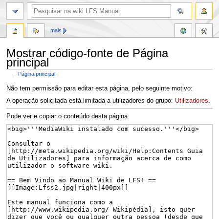
mais
Mostrar código-fonte de Página
principal
←
Página principal
Saltar
Saltar
Não tem permissão para editar esta página, pelo seguinte motivo:
para
para
A operação solicitada está limitada a utilizadores do grupo:
Utilizadores
.
a
a
navegação
pesquisa
Pode ver e copiar o conteúdo desta página.