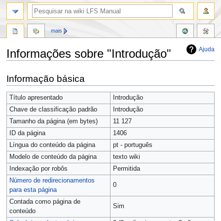
mais
Ajuda
Informações sobre "Introdução"
Saltar
Saltar
Informação básica
para
para
a
a
Título apresentado
Introdução
navegação
pesquisa
Chave de classificação padrão
Introdução
Tamanho da página (em bytes)
11 127
ID da página
1406
Língua do conteúdo da página
pt - português
Modelo de conteúdo da página
texto wiki
Indexação por robôs
Permitida
Número de redirecionamentos
0
para esta página
Contada como página de
Sim
conteúdo